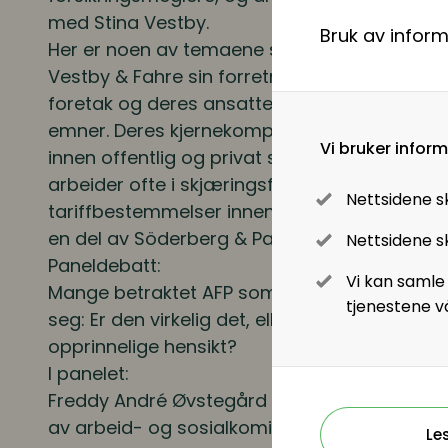
Lønn og ytelser
med Stina Vestby.
Bruk av infor
Her er noen av temaene som vil belyses på 
Lønn og ytelser
Vestby & Fahre sin forretningside er å tilby 
foretak og deres ansatte innen pensjon, forsi
Pensjon
emner. Deres kjernekompetanse er pensjon o
Vi bruker infor
innen offentlig og privat sektor, herunder try
Lønnsoppgjøret og tariff
arbeider ofte i skjæringsfeltet mellom lovb
Nettsidene s
tariffbestemmelser innen pensjonsområdet. 
Digitalisering
en del av Söderberg & Partners Norge.
Nettsidene sk
Paneldebatt:
Vi kan samle
Digitale løsninger innen HR
Mange betraktet AFP som "redningen", men 
tjenestene v
seg: Er den virkelig det, eller har den tvert im
Digitale løsninger i virksomheten
opprinnelige hensikt?
I panelet:
Freddy André Øvstegård
er sosialpolitisk ta
av arbeid- og sosialkomiteen
Le