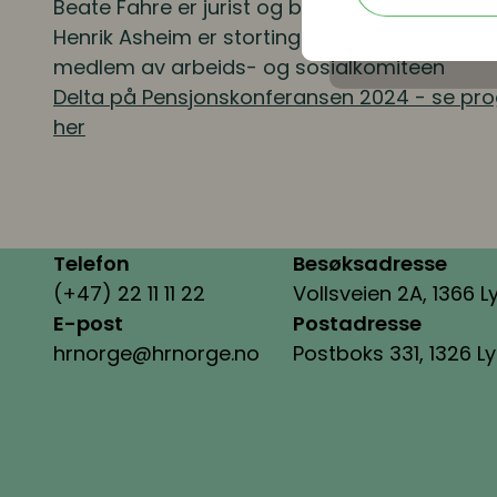
Beate Fahre
er jurist og bedriftsøkonom i Ve
Henrik Asheim
er stortingsrepresentant, nest
medlem av arbeids- og sosialkomiteen
Delta på Pensjonskonferansen 2024 - se pr
her
Telefon
Besøksadresse
(+47) 22 11 11 22
Vollsveien 2A, 1366 L
E-post
Postadresse
hrnorge@hrnorge.no
Postboks 331, 1326 L