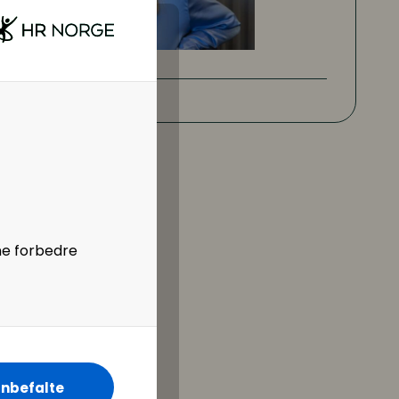
ne forbedre
nbefalte