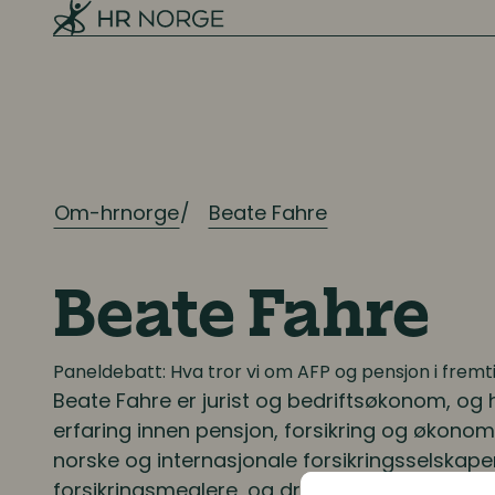
Ressursplanlegging
Employer branding
Rekruttering
Onboarding
Om-hrnorge
Beate Fahre
Kompetanse
Beate Fahre
Kompetanse- og talentledelse
Paneldebatt: Hva tror vi om AFP og pensjon i fremt
Kompetanseutvikling
Beate Fahre
er jurist og bedriftsøkonom, og 
erfaring innen pensjon, forsikring og økonom
Lederutvikling
norske og internasjonale forsikringsselskape
forsikringsmeglere, og driver i dag Vestby