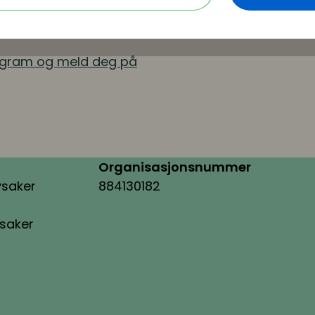
stby & Fahre AS
leder i Høyre og
ogram og meld deg på
Organisasjonsnummer
ysaker
884130182
ysaker