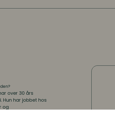
iden?
har over 30 års
i. Hun har jobbet hos
r og
 & Fahre AS sammen