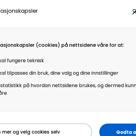
masjonskapsler
konferansen
:
spisskompetanse til
kring og juridiske
g personalforsikring
masjonskapsler (cookies) på nettsidene våre for at:
gdeytelser og AFP. Vi
estemmelser og
kal fungere teknisk
Vestby & Fahre AS er
al tilpasses din bruk, dine valg og dine innstillinger
 statistikk på hvordan nettsidene brukes, og dermed kun
spørsmålet melder
åre
ot virket mot sin
lsperson for SV og leder
s mer og velg cookies selv
Godta a