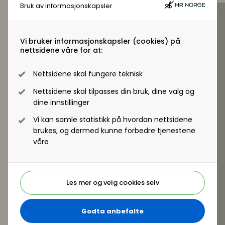
Bruk av informasjonskapsler
antagelser og utforske hva det virkelig betyr å
lede med mot, robusthet og gjennomslagskraft.
Forvent ærlige refleksjoner og praktiske innsikter
Vi bruker informasjonskapsler (cookies) på
Interaktiv Q&A
nettsidene våre for at:
Kultur er ikke et buzzord – det er forskjellen
mellom de som spiller trygt, og de som virkelig
Nettsidene skal fungere teknisk
endrer spillet.
Hun holder foredraget sammen med Katarina
Nettsidene skal tilpasses din bruk, dine valg og
dine innstillinger
Berg.
Vi kan samle statistikk på hvordan nettsidene
brukes, og dermed kunne forbedre tjenestene
våre
Les mer og velg cookies selv
Godta anbefalte