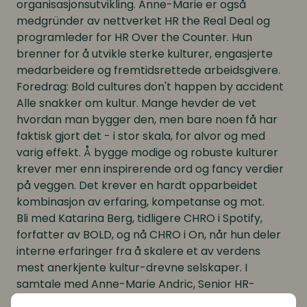
organisasjonsutvikling. Anne-Marie er også
medgründer av nettverket
HR the Real Dea
l og
programleder for
HR Over the Counter
. Hun
brenner for å utvikle sterke kulturer, engasjerte
medarbeidere og fremtidsrettede arbeidsgivere.
Foredrag:
Bold cultures don't happen by accident
Alle snakker om kultur. Mange hevder de vet
hvordan man bygger den, men bare noen få har
faktisk gjort det - i stor skala, for alvor og med
varig effekt. Å bygge modige og robuste kulturer
krever mer enn inspirerende ord og fancy verdier
på veggen. Det krever en hardt opparbeidet
kombinasjon av erfaring, kompetanse og mot.
Bli med
Katarina Berg
, tidligere CHRO i Spotify,
forfatter av
BOLD
, og nå CHRO i On, når hun deler
interne erfaringer fra å skalere et av verdens
mest anerkjente kultur-drevne selskaper. I
samtale med
Anne-Marie Andric
, Senior HR-
rådgiver, vil foredraget utfordre vanlige