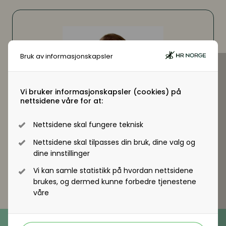
Digitale løsninger innen HR
Digitale løsninger innen HR
Digitale løsninger i virksomheten
Digitale løsninger i virksomheten
Bruk av informasjonskapsler
Vi bruker informasjonskapsler (cookies) på
nettsidene våre for at:
Nettsidene skal fungere teknisk
Nettsidene skal tilpasses din bruk, dine valg og
dine innstillinger
Vi kan samle statistikk på hvordan nettsidene
brukes, og dermed kunne forbedre tjenestene
våre
Telefon