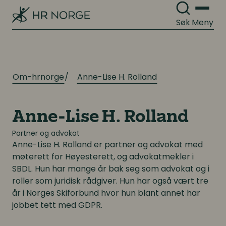
Kompetanse
Organisasjonsutvikling
Søk
Meny
Kompetanse- og talentledelse
Organisasjonskultur
Kompetanseutvikling
Om-hrnorge
Anne-Lise H. Rolland
Lederutvikling
Arbeidsgiverforhold
Arbeidsrett
Lønn og ytelser
Anne-Lise H. Rolland
Personalpolitikk
Partner og advokat
Lønn og ytelser
Anne-Lise H. Rolland er partner og advokat med
Arbeidsmiljø og sykefravær
møterett for Høyesterett, og advokatmekler i
Pensjon
SBDL. Hun har mange år bak seg som advokat og i
Mangfold og inkludering
roller som juridisk rådgiver. Hun har også vært tre
Lønnsoppgjøret og tariff
år i Norges Skiforbund hvor hun blant annet har
jobbet tett med GDPR.
Digitalisering
Digitalisering