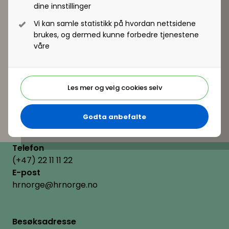
dine innstillinger
Vi kan samle statistikk på hvordan nettsidene
brukes, og dermed kunne forbedre tjenestene
våre
Les mer og velg cookies selv
Godta anbefalte
Telefon
(+47) 22 11 11 22
E-post
hrnorge@hrnorge.no
Besøksadresse