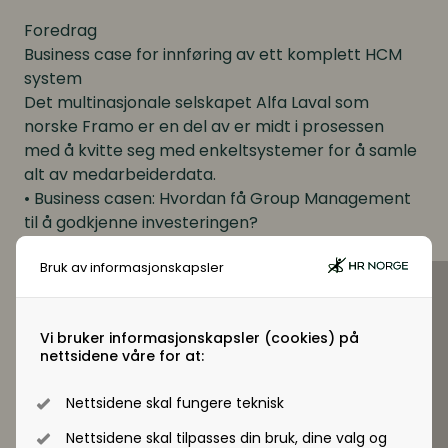
Foredrag
Business case for innføring av ett komplett HCM
system
Det multinasjonale selskapet Alfa Laval som
norske Framo er en del av er midt i prosessen
med å kvitte seg med enkeltsystemer for å samle
alt av medarbeiderdata.
• Business casen: Hvordan få Group Management
til å godkjenne investeringen?
• Hvordan er prosjektet lagt opp og styrt?
Bruk av informasjonskapsler
• Lærdom så langt
Vi bruker informasjonskapsler (cookies) på
nettsidene våre for at:
Nettsidene skal fungere teknisk
Nettsidene skal tilpasses din bruk, dine valg og