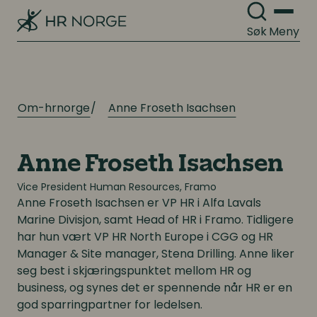
Pensjon
Mangfold og inkludering
Søk
Meny
Lønnsoppgjøret og tariff
Digitalisering
Digitalisering
Om-hrnorge
Anne Froseth Isachsen
Digitale løsninger innen HR
Digitale løsninger innen HR
Digitale løsninger i virksomheten
Digitale løsninger i virksomheten
Anne Froseth Isachsen
Vice President Human Resources, Framo
Anne Froseth Isachsen
er VP HR i Alfa Lavals
Marine Divisjon, samt Head of HR i Framo. Tidligere
har hun vært VP HR North Europe i CGG og HR
Manager & Site manager, Stena Drilling. Anne liker
seg best i skjæringspunktet mellom HR og
business, og synes det er spennende når HR er en
god sparringpartner for ledelsen.