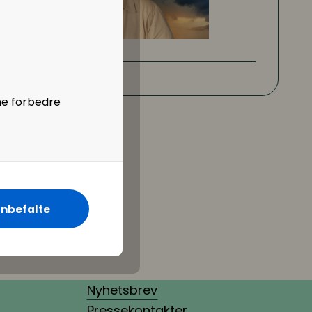
ne forbedre
nbefalte
Nyhetsbrev
Pressekontakter