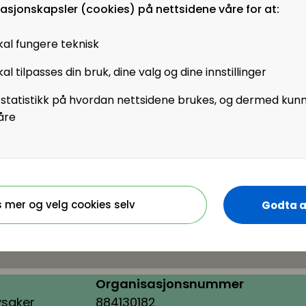
masjonskapsler (cookies) på nettsidene våre for at:
m er DU når
kal fungere teknisk
e
, utfordrer oss til å
å den neste store
al tilpasses din bruk, dine valg og dine innstillinger
g forskning utfordrer
 statistikk på hvordan nettsidene brukes, og dermed kun
ller aldri tenker over.
åre
fescenarioene og deres
vdekke kritiske
er å se komme?
s mer og velg cookies selv
Godta a
Organisasjonsnummer
ysaker
884130182