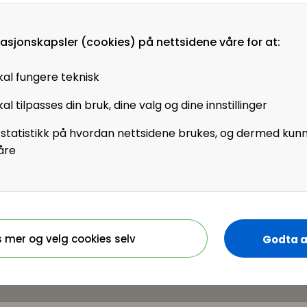
. Andreas har solid
ens strategi for
masjonskapsler (cookies) på nettsidene våre for at:
trinn. De siste årene
sformasjon der
kal fungere teknisk
ressursplanlegging har
al tilpasses din bruk, dine valg og dine innstillinger
 statistikk på hvordan nettsidene brukes, og dermed kun
ing ble rangert som
åre
virksomheters
R-ledere vurderer sin
 alle HR-områder? På
 HR Norge, og gir noen
s mer og velg cookies selv
Godta a
Scheide og Live