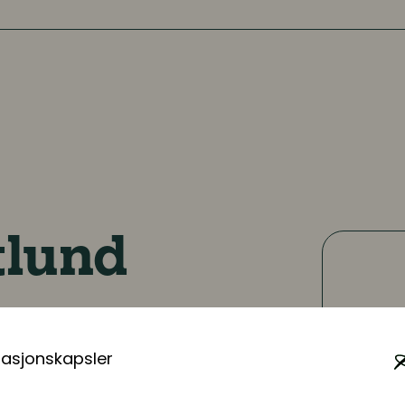
tlund
masjonskapsler
e, Human Capital med