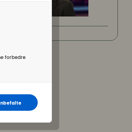
ne forbedre
nbefalte