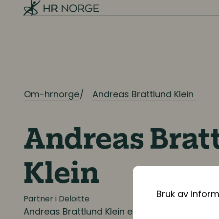
Arbeidsmiljø og sykefravær
Mangfold og inkludering
Ressursplanlegging og
rekruttering
Om-hrnorge
Andreas Brattlund Klein
Ressursplanlegging
Employer branding
Andreas Brat
Rekruttering
Klein
Onboarding
Bruk av infor
Partner i Deloitte
Kompetanse
Andreas Brattlund Klein
er partner i Deloitt