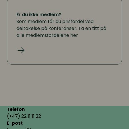
Didac det enkelt å utvikle
medarbeidere raskt og effektivt –
Er du ikke medlem?
og skape resultater som varer.
Som medlem får du prisfordel ved
deltakelse på konferanser. Ta en titt på
alle medlemsfordelene her
Digleefy
Digleefy er en digital fasilitator
som automatiserer teamutvikling i
Les mer
hybrid arbeidshverdag. Basert på
teamets personligheter (Big Five)
og eNPS, tilpasses
læringsprosessen for å utvikle de
Digleefy
riktige ferdighetene til akkurat ditt
team. Trygghet og tillit, sunn
konflikthåndtering, forpliktelse,
Telefon
ansvarliggjøring og teamresultat
(+47) 22 11 11 22
er kjernen i læringsmodulene
E-post
softwaren er bygget rundt.