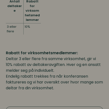
forventede gevinster fra
Antall
Rabatt
systeminnføringen kan realiseres.
deltaker
for
e
virksom
Vi har ingen bindinger til produkt-
hetsmed
eller tjenesteleverandører og vår
lemmer
målsetting er å bidra til
3 eller
10%
resultatoppnåelse og
flere
verdiskapning for våre kunder slik
at de lykkes med sin digitale
transformasjon.
Rabatt for virksomhetsmedlemmer:
Deltar 3 eller flere fra samme virksomhet, gir vi
10% rabatt av deltakeravgiften. Hver og en ansatt
Didac
melder seg på individuelt.
Didac, som er en ledende KI-
Endelig rabatt trekkes fra når konferansen
drevet læringsplattform, setter
faktureres og vi har oversikt over hvor mange som
hele virksomhetens
deltar fra din virksomhet.
kompetanseutvikling i system.
Med ulike forfatterverktøy og
Didac
ferdige kurs tilpasset
skandinaviske virksomheter, gjør