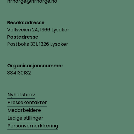
hrnorge@hrnorge.no
Besøksadresse
Enable
I Enable 365 lager vi smarte apper
Vollsveien 2A, 1366 Lysaker
for Microsoft 365 som gjør din
Postadresse
virksomhet mer produktiv.
Postboks 331, 1326 Lysaker
Årshjul-app for Microsoft Teams
gir virksomheten oversikt de
viktigste aktivitetene ved et raskt
Organisasjonsnummer
blikk og samler teamet om
884130182
Enable
strategien. Appen «Agenda» gjør
møtene mer produktive, og
«Presence»-appen gir ledere
Nyhetsbrev
oversikt over hvor ansatte jobber
Pressekontakter
samt erstatter ferieoversikten i
Medarbeidere
Excel.
Ledige stillinger
Personvernerklæring