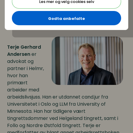
Les mer og velg cookies selv
arbeidsrettsboken ”Arbeidslivets spilleregler”
Godta anbefalte
Terje Gerhard
Andersen
er
advokat og
partner i Helmr,
hvor han
primært
arbeider med
arbeidslivsjuss. Han er utdannet cand.jur fra
Universitetet i Oslo og LLM fra University of
Minnesota. Han har tidligere vært
tingrettsdommer ved Helgeland tingrett, samt i
Follo og Nordre Østfold tingrett. Terje er
medforfatter av blant annet arbeidsrettsboken