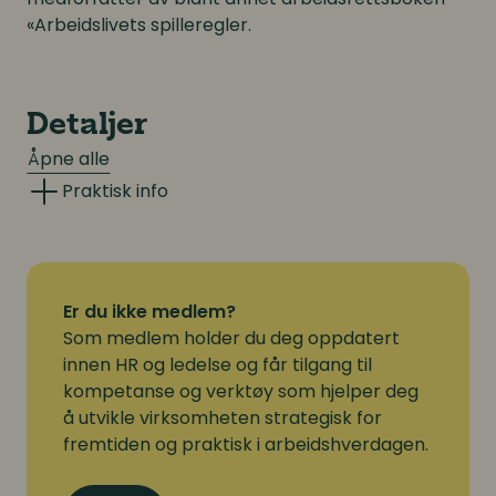
«Arbeidslivets spilleregler.
Detaljer
Åpne alle
Praktisk info
Avbestilling
Senest 1uke før
Gjennomføring:
Er du ikke medlem?
Vi gjør oppmerksom på at digitale kurs
Som medlem holder du deg oppdatert
gjennomføres live på den aktuelle dato(ene) og
innen HR og ledelse og får tilgang til
personlig tilgang. Kurset er ikke tilgjengelig i
kompetanse og verktøy som hjelper deg
etterkant.
å utvikle virksomheten strategisk for
Avbestillingsbetingelser:
fremtiden og praktisk i arbeidshverdagen.
Ved avmelding senere enn 1 uke før kurset starter
blir deltakerne belastet med 50% av kursavgiften.