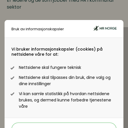
Er ledere og de som jobber med HR i kommunal
sektor
Bruk av informasjonskapsler
Kursholder
Thomas
Vi bruker informasjonskapsler (cookies) på
Braut
nettsidene våre for at:
Svendsen
er
advokat og
Nettsidene skal fungere teknisk
partner i
Nettsidene skal tilpasses din bruk, dine valg og
dine innstillinger
Advokatfirmaet Helmr, hvor han hovedsakelig
Vi kan samle statistikk på hvordan nettsidene
arbeider med arbeidsrett og tilgrensende
brukes, og dermed kunne forbedre tjenestene
våre
rettsområder. Han har tidligere vært
seniorrådgiver i NAV. I tillegg til alminnelig
advokatpraksis og foredragsvirksomhet er
Thomas medforfatter av blant annet