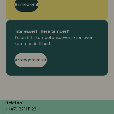
Avmelding senere enn 3 dager før kursstart, må
Bli medlem!
betale full pris. Avmeldingen må være skriftlig.
Betaling/faktura:
Faktura vil bli sendt i forkant av arrangementet.
Spørsmål
Interessert i flere temaer?
Alle henvendelser rettes til HR Norge på tlf. 22 11 11
Ta en titt i kompetanseoversikten over
22 eller e-post
hrnorge@hrnorge.no
kommende tilbud.
Arrangementer
Telefon
(+47) 22 11 11 22