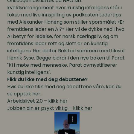
Onsdagen avsluttes på NHO sitt
kveldsarrangement hvor kunstig intelligens står i
fokus med live innspilling av podkasten Ledertips
med Alexander Haneng som stiller spørsmålet «Er
fremtidens leder en AI?» Her vil de dykke ned i hva
AI betyr for ledelse, for norsk næringsliv, og om
fremtidens leder rett og slett er en kunstig
intelligens. Her deltar Bolstad sammen med filosof
Henrik Syse. Begge bidrar i den nye boken til Parat
"KI i møte med menneske, Parat avmystifiserer
kunstig intelligens".
Fikk du ikke med deg debattene?
Hvis du ikke fikk med deg debattene våre, kan du
se opptak her.
Arbeidslivet 2.0 – klikk her
Jobben din er psykt viktig – klikk her