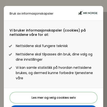
Bruk av informasjonskapsler
Virksomhetsmedlem?
Jobber du i en virksomhet som er
Vi bruker informasjonskapsler (cookies) på
nettsidene våre for at:
virksomhetsmedlem i HR Norge får alle
ansatte tilgang til +artikler og andre
Nettsidene skal fungere teknisk
medlemsfordeler.
Nettsidene skal tilpasses din bruk, dine valg og
dine innstillinger
Registrer deg - Få tilgang
Vi kan samle statistikk på hvordan nettsidene
brukes, og dermed kunne forbedre tjenestene
våre
Les mer og velg cookies selv
Er du ikke medlem?