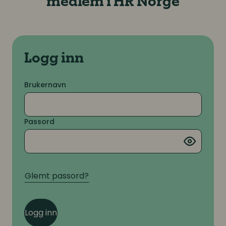
medlem i HR Norge
Logg inn
Brukernavn
Passord
Glemt passord?
Logg inn