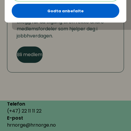
Er du ikke medlem?
Godta anbefalte
Som medlem kan du lese hele artikkelen. I
tillegg får du tilgang til en rekke andre
medlemsfordeler som hjelper deg i
jobbhverdagen.
Bli medlem
Telefon
(+47) 22 11 11 22
E-post
hrnorge@hrnorge.no