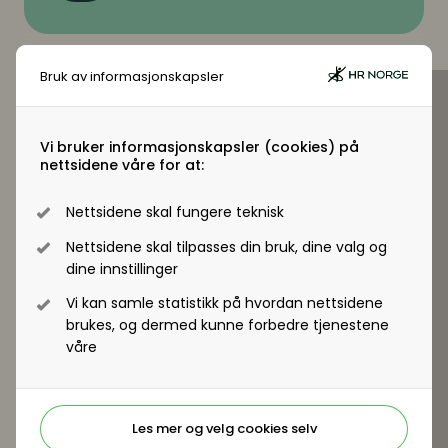
Bruk av informasjonskapsler
Virksomhetsmedlem?
Vi bruker informasjonskapsler (cookies) på
nettsidene våre for at:
Jobber du i en virksomhet som er
virksomhetsmedlem i HR Norge får alle
Nettsidene skal fungere teknisk
ansatte tilgang til +artikler og andre
medlemsfordeler.
Nettsidene skal tilpasses din bruk, dine valg og
dine innstillinger
Registrer deg - Få tilgang
Vi kan samle statistikk på hvordan nettsidene
brukes, og dermed kunne forbedre tjenestene
våre
Les mer og velg cookies selv