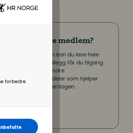
Er du ikke medlem?
Som medlem kan du lese hele
artikkelen. I tillegg får du tilgang
til en rekke andre
medlemsfordeler som hjelper
ne forbedre
deg i jobbhverdagen.
Bli medlem
nbefalte