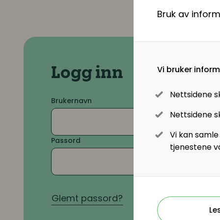
Bruk av infor
Lønn og ytelser
Lønn og ytelser
Pensjon
Vi bruker infor
Logg inn
Lønnsoppgjøret og tariff
Nettsidene s
Brukernavn
Nettsidene sk
Digitalisering
Vi kan samle
Passord
tjenestene v
Digitale løsninger innen HR
Digitale løsninger i virksomheten
Glemt passord?
Le