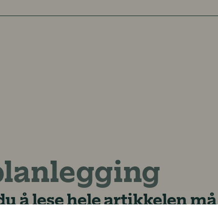
lanlegging
u å lese hele artikkelen m