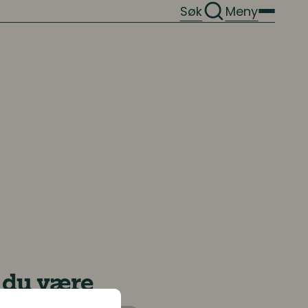
Søk
Meny
å du være