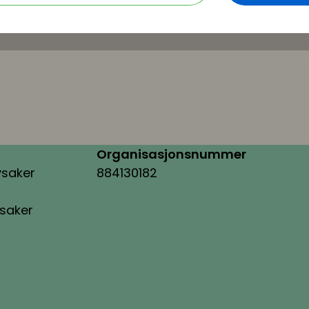
Organisasjonsnummer
ysaker
884130182
ysaker