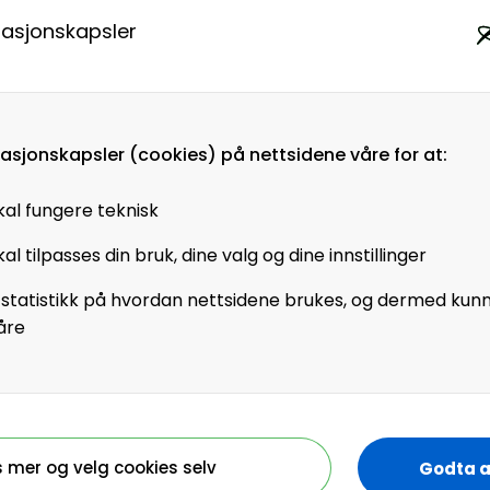
medlem i HR Norge
masjonskapsler
Virksomhetsmedlem?
masjonskapsler (cookies) på nettsidene våre for at:
Jobber du i en virksomhet som
kal fungere teknisk
er virksomhetsmedlem i HR
al tilpasses din bruk, dine valg og dine innstillinger
Norge får alle ansatte tilgang til
+artikler og andre
 statistikk på hvordan nettsidene brukes, og dermed kun
medlemsfordeler.
åre
Registrer deg - Få tilgang
s mer og velg cookies selv
Godta a