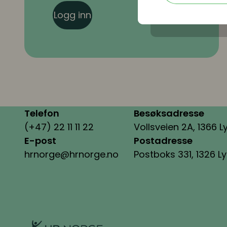
Logg inn
Telefon
Besøksadresse
(+47) 22 11 11 22
Vollsveien 2A, 1366 L
E-post
Postadresse
hrnorge@hrnorge.no
Postboks 331, 1326 L
HR Norge