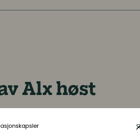
av Alx høst
masjonskapsler