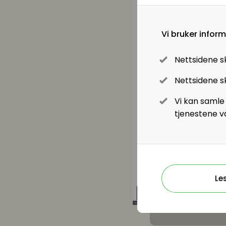
Kompetanse- og talentledelse
Kompetanseutvikling
Vi bruker infor
Lederutvikling
Nettsidene s
Nettsidene sk
Lønn og ytelser
Vi kan samle
tjenestene v
Lønn og ytelser
Pensjon
Lønnsoppgjøret og tariff
Le
Digitalisering