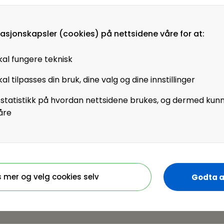
masjonskapsler (cookies) på nettsidene våre for at:
kal fungere teknisk
al tilpasses din bruk, dine valg og dine innstillinger
 statistikk på hvordan nettsidene brukes, og dermed kun
åre
s mer og velg cookies selv
Godta a