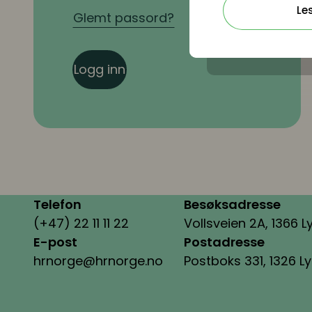
Le
Glemt passord?
Logg inn
Telefon
Besøksadresse
(+47) 22 11 11 22
Vollsveien 2A, 1366 L
E-post
Postadresse
hrnorge@hrnorge.no
Postboks 331, 1326 L