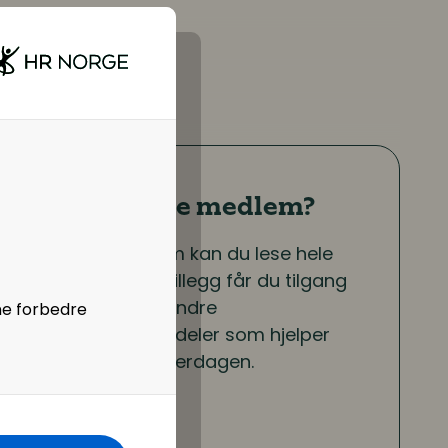
å du være
Er du ikke medlem?
Som medlem kan du lese hele
artikkelen. I tillegg får du tilgang
til en rekke andre
ne forbedre
medlemsfordeler som hjelper
deg i jobbhverdagen.
Bli medlem