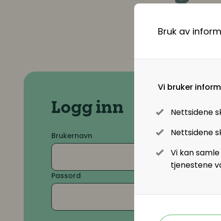
Lønn og ytelser
Ønsker d
Pensjon
Bruk av infor
Lønnsoppgjøret og tariff
Vi bruker infor
Digitalisering
Logg inn
Nettsidene s
Digitale løsninger innen HR
Nettsidene sk
Brukernavn
Digitale løsninger i virksomheten
Vi kan samle
tjenestene v
Passord