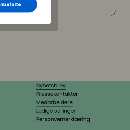
nbefalte
Nyhetsbrev
Pressekontakter
Medarbeidere
Ledige stillinger
Personvernerklæring