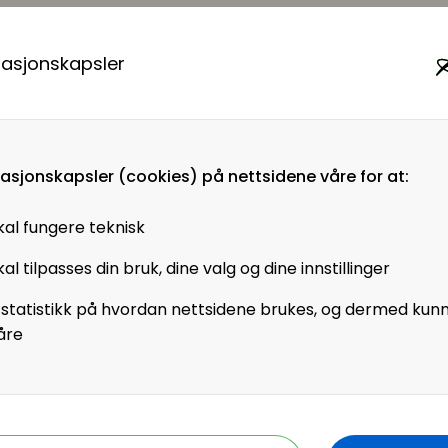
u å lese hele artikkelen m
masjonskapsler
medlem i HR Norge
masjonskapsler (cookies) på nettsidene våre for at:
Virksomhetsmedlem?
kal fungere teknisk
Jobber du i en virksomhet som
al tilpasses din bruk, dine valg og dine innstillinger
er virksomhetsmedlem i HR
Norge får alle ansatte tilgang til
 statistikk på hvordan nettsidene brukes, og dermed kun
+artikler og andre
åre
medlemsfordeler.
Registrer deg - Få tilgang