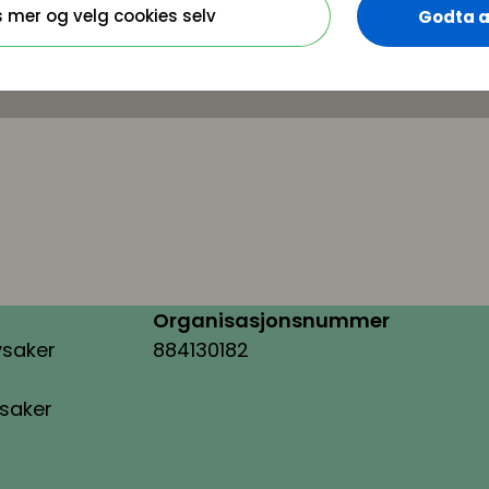
s mer og velg cookies selv
Godta a
Organisasjonsnummer
ysaker
884130182
ysaker