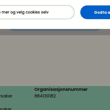
Registrer deg - Få tilgang
s mer og velg cookies selv
Godta a
Organisasjonsnummer
ysaker
884130182
ysaker