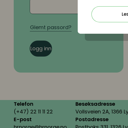
Le
Glemt passord?
Logg inn
Telefon
Besøksadresse
(+47) 22 11 11 22
Vollsveien 2A, 1366 L
E-post
Postadresse
hrnorge@hrnorge.no
Postboks 331, 1326 L