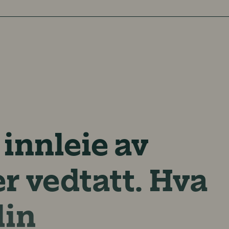
 innleie av
er vedtatt. Hva
din