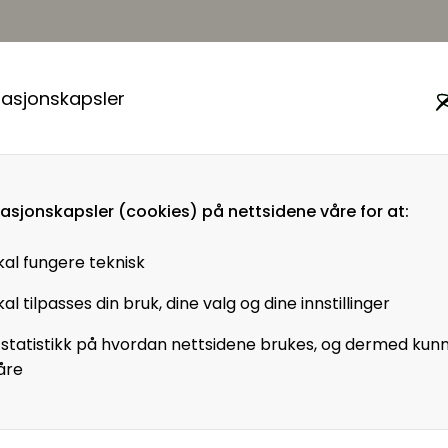
masjonskapsler
u å lese hele artikkelen m
medlem i HR Norge
masjonskapsler (cookies) på nettsidene våre for at:
kal fungere teknisk
Virksomhetsmedlem?
al tilpasses din bruk, dine valg og dine innstillinger
Jobber du i en virksomhet som
 statistikk på hvordan nettsidene brukes, og dermed kun
er virksomhetsmedlem i HR
åre
Norge får alle ansatte tilgang til
+artikler og andre
medlemsfordeler.