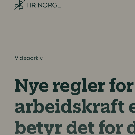
Rekruttering
Onboarding
Kompetanse
Kompetanse- og talentledelse
Videoarkiv
Kompetanseutvikling
Lederutvikling
Nye regler for
Lønn og ytelser
arbeidskraft 
Lønn og ytelser
betyr det for 
Pensjon