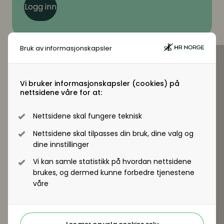
Logg inn
Bruk av informasjonskapsler
Virksomhetsmedlem?
Vi bruker informasjonskapsler (cookies) på
nettsidene våre for at:
Jobber du i en virksomhet som er
virksomhetsmedlem i HR Norge får alle
Nettsidene skal fungere teknisk
ansatte tilgang til +artikler og andre
Nettsidene skal tilpasses din bruk, dine valg og
medlemsfordeler.
dine innstillinger
Vi kan samle statistikk på hvordan nettsidene
Registrer deg - Få tilgang
brukes, og dermed kunne forbedre tjenestene
våre