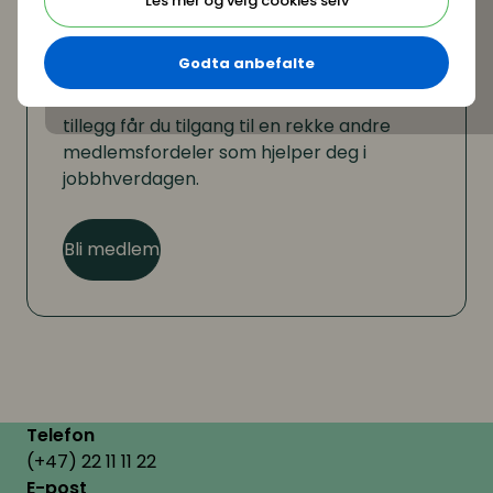
Les mer og velg cookies selv
Er du ikke medlem?
Godta anbefalte
Som medlem kan du lese hele artikkelen. I
tillegg får du tilgang til en rekke andre
medlemsfordeler som hjelper deg i
jobbhverdagen.
Bli medlem
Telefon
(+47) 22 11 11 22
E-post