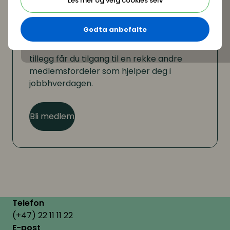
Les mer og velg cookies selv
Er du ikke medlem?
Godta anbefalte
Som medlem kan du lese hele artikkelen. I
tillegg får du tilgang til en rekke andre
medlemsfordeler som hjelper deg i
jobbhverdagen.
Bli medlem
Telefon
(+47) 22 11 11 22
E-post