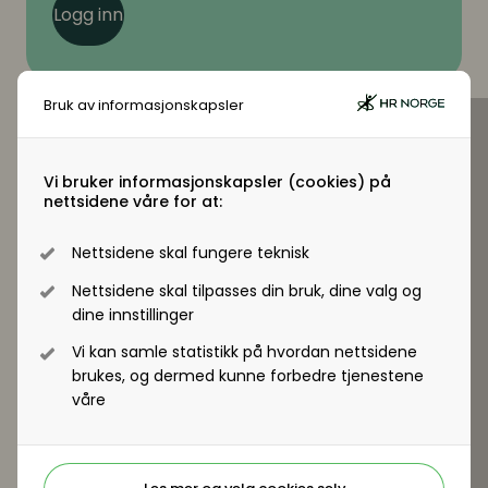
Logg inn
Bruk av informasjonskapsler
Virksomhetsmedlem?
Vi bruker informasjonskapsler (cookies) på
nettsidene våre for at:
Jobber du i en virksomhet som er
virksomhetsmedlem i HR Norge får alle
Nettsidene skal fungere teknisk
ansatte tilgang til +artikler og andre
Nettsidene skal tilpasses din bruk, dine valg og
medlemsfordeler.
dine innstillinger
Vi kan samle statistikk på hvordan nettsidene
Registrer deg - Få tilgang
brukes, og dermed kunne forbedre tjenestene
våre