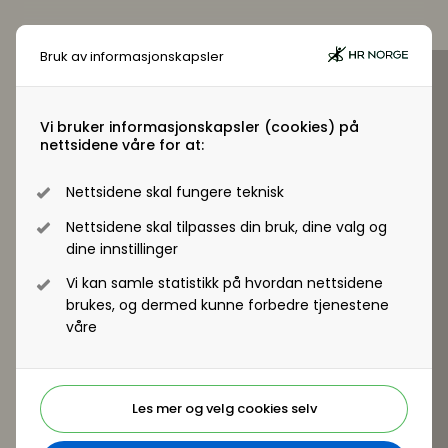
Bruk av informasjonskapsler
Virksomhetsmedlem?
Jobber du i en virksomhet som er
Vi bruker informasjonskapsler (cookies) på
nettsidene våre for at:
virksomhetsmedlem i HR Norge får alle
ansatte tilgang til +artikler og andre
Nettsidene skal fungere teknisk
medlemsfordeler.
Nettsidene skal tilpasses din bruk, dine valg og
dine innstillinger
Registrer deg - Få tilgang
Vi kan samle statistikk på hvordan nettsidene
brukes, og dermed kunne forbedre tjenestene
våre
Les mer og velg cookies selv
Er du ikke medlem?