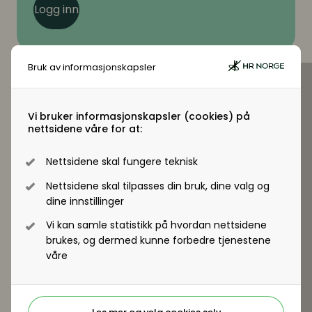
Logg inn
Bruk av informasjonskapsler
Virksomhetsmedlem?
Vi bruker informasjonskapsler (cookies) på
nettsidene våre for at:
Jobber du i en virksomhet som er
virksomhetsmedlem i HR Norge får alle
Nettsidene skal fungere teknisk
ansatte tilgang til +artikler og andre
Nettsidene skal tilpasses din bruk, dine valg og
medlemsfordeler.
dine innstillinger
Vi kan samle statistikk på hvordan nettsidene
Registrer deg - Få tilgang
brukes, og dermed kunne forbedre tjenestene
våre