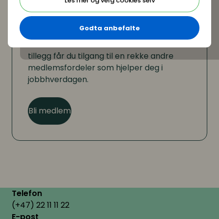
Les mer og velg cookies selv
Er du ikke medlem?
Godta anbefalte
Som medlem kan du lese hele artikkelen. I
tillegg får du tilgang til en rekke andre
medlemsfordeler som hjelper deg i
jobbhverdagen.
Bli medlem
Telefon
(+47) 22 11 11 22
E-post