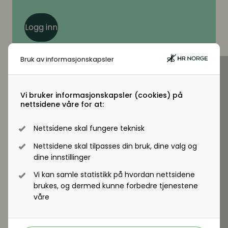
Logg inn
Bruk av informasjonskapsler
Vi bruker informasjonskapsler (cookies) på
nettsidene våre for at:
Virksomhetsmedlem?
Jobber du i en virksomhet som er
Nettsidene skal fungere teknisk
virksomhetsmedlem i HR Norge får alle
Nettsidene skal tilpasses din bruk, dine valg og
ansatte tilgang til +artikler og andre
dine innstillinger
medlemsfordeler.
Vi kan samle statistikk på hvordan nettsidene
brukes, og dermed kunne forbedre tjenestene
Registrer deg - Få tilgang
våre