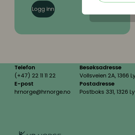
Logg inn
Telefon
Besøksadresse
(+47) 22 11 11 22
Vollsveien 2A, 1366 L
E-post
Postadresse
hrnorge@hrnorge.no
Postboks 331, 1326 L
HR Norge