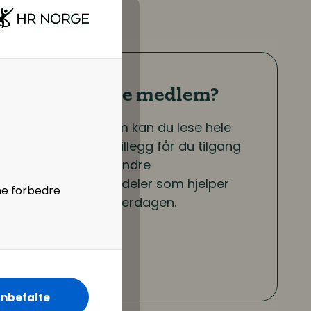
Er du ikke medlem?
Som medlem kan du lese hele
artikkelen. I tillegg får du tilgang
til en rekke andre
medlemsfordeler som hjelper
ne forbedre
deg i jobbhverdagen.
Bli medlem
nbefalte