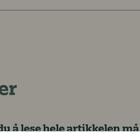
er
u å lese hele artikkelen m