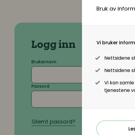
Bruk av infor
Lønn og ytelser
Lønn og ytelser
Pensjon
Vi bruker infor
Logg inn
Lønnsoppgjøret og tariff
Nettsidene s
Brukernavn
Nettsidene sk
Digitalisering
Vi kan samle
Passord
tjenestene v
Digitale løsninger innen HR
Digitale løsninger i virksomheten
Glemt passord?
Le