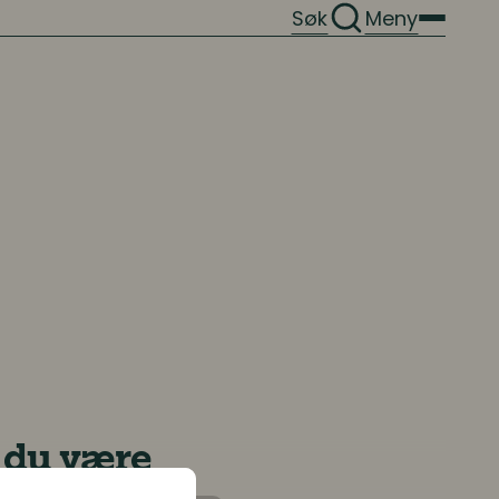
Søk
Meny
å du være