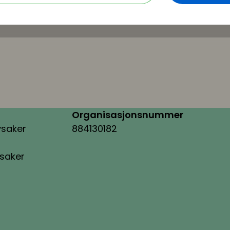
Organisasjonsnummer
ysaker
884130182
ysaker