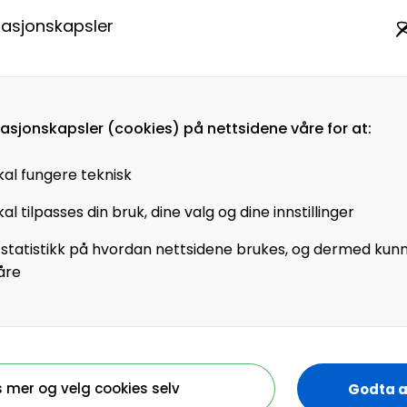
medlem i HR Norge
masjonskapsler
Virksomhetsmedlem?
masjonskapsler (cookies) på nettsidene våre for at:
Jobber du i en virksomhet som
kal fungere teknisk
er virksomhetsmedlem i HR
al tilpasses din bruk, dine valg og dine innstillinger
Norge får alle ansatte tilgang til
+artikler og andre
 statistikk på hvordan nettsidene brukes, og dermed kun
medlemsfordeler.
åre
Registrer deg - Få tilgang
s mer og velg cookies selv
Godta a