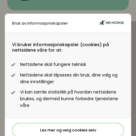
Bruk av informasjonskapsler
Virksomhetsmedlem?
Vi bruker informasjonskapsler (cookies) på
nettsidene våre for at:
Jobber du i en virksomhet som er
virksomhetsmedlem i HR Norge får alle
Nettsidene skal fungere teknisk
ansatte tilgang til +artikler og andre
medlemsfordeler.
Nettsidene skal tilpasses din bruk, dine valg og
dine innstillinger
Registrer deg - Få tilgang
Vi kan samle statistikk på hvordan nettsidene
brukes, og dermed kunne forbedre tjenestene
våre
Les mer og velg cookies selv