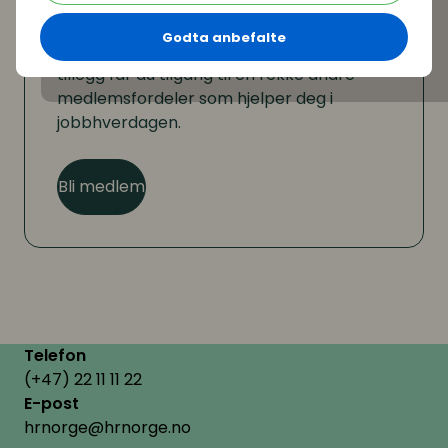
Er du ikke medlem?
Godta anbefalte
Som medlem kan du lese hele artikkelen. I
tillegg får du tilgang til en rekke andre
medlemsfordeler som hjelper deg i
jobbhverdagen.
Bli medlem
Telefon
(+47) 22 11 11 22
E-post
hrnorge@hrnorge.no