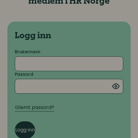
medlem i HR Norge
Logg inn
Brukernavn
Passord
Glemt passord?
Logg inn