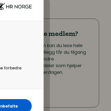
Er du ikke medlem?
Som medlem kan du lese hele
artikkelen. I tillegg får du tilgang
til en rekke andre
medlemsfordeler som hjelper
ne forbedre
deg i jobbhverdagen.
Bli medlem
nbefalte