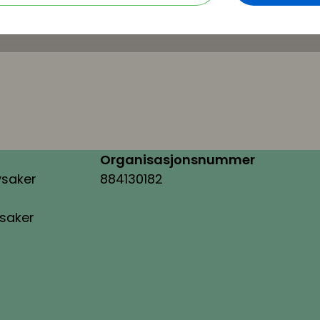
Organisasjonsnummer
ysaker
884130182
ysaker