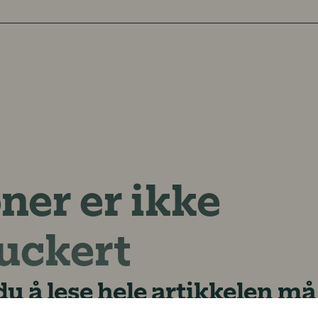
ner er ikke
Duckert
u å lese hele artikkelen m