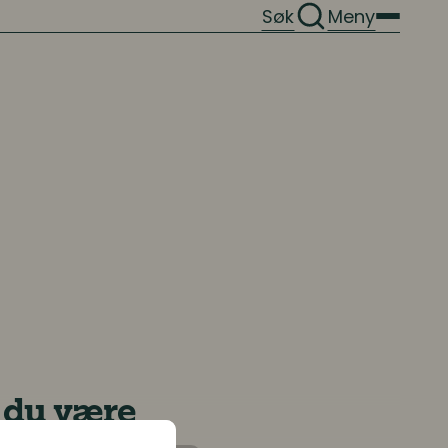
Søk
Meny
å du være