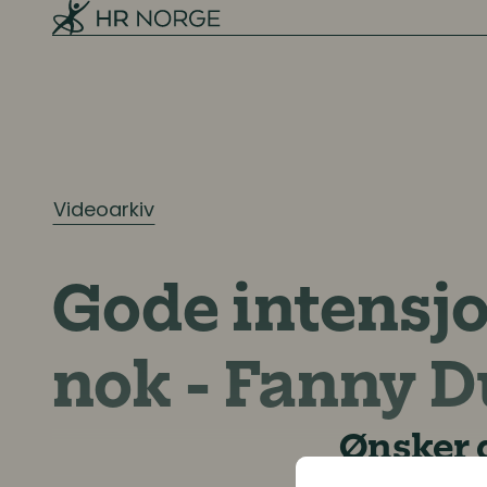
Ressursplanlegging
Employer branding
Rekruttering
Onboarding
Videoarkiv
Kompetanse
Gode intensjo
Kompetanse- og talentledelse
nok - Fanny 
Kompetanseutvikling
Lederutvikling
Ønsker d