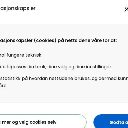
medlem i HR Norge
masjonskapsler
Virksomhetsmedlem?
masjonskapsler (cookies) på nettsidene våre for at:
Jobber du i en virksomhet som
kal fungere teknisk
er virksomhetsmedlem i HR
al tilpasses din bruk, dine valg og dine innstillinger
Norge får alle ansatte tilgang til
+artikler og andre
 statistikk på hvordan nettsidene brukes, og dermed kun
medlemsfordeler.
åre
Registrer deg - Få tilgang
s mer og velg cookies selv
Godta a