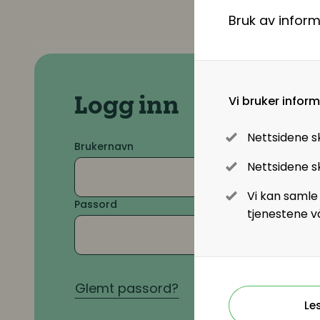
Bruk av infor
Lønn og ytelser
Lønn og ytelser
Pensjon
Vi bruker infor
Logg inn
Lønnsoppgjøret og tariff
Nettsidene s
Brukernavn
Nettsidene sk
Digitalisering
Vi kan samle
Passord
tjenestene v
Digitale løsninger innen HR
Digitale løsninger i virksomheten
Glemt passord?
Le