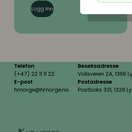
Logg inn
Telefon
Besøksadresse
(+47) 22 11 11 22
Vollsveien 2A, 1366 L
E-post
Postadresse
hrnorge@hrnorge.no
Postboks 331, 1326 L
HR Norge