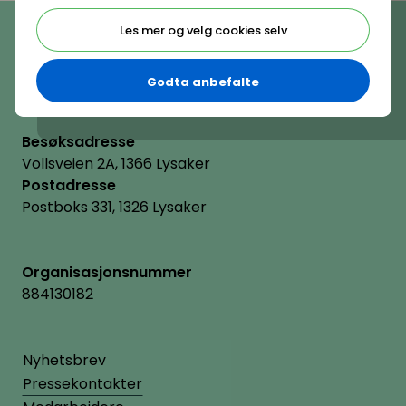
Telefon
Les mer og velg cookies selv
(+47) 22 11 11 22
E-post
hrnorge@hrnorge.no
Godta anbefalte
Besøksadresse
Vollsveien 2A, 1366 Lysaker
Postadresse
Postboks 331, 1326 Lysaker
Organisasjonsnummer
884130182
Nyhetsbrev
Pressekontakter