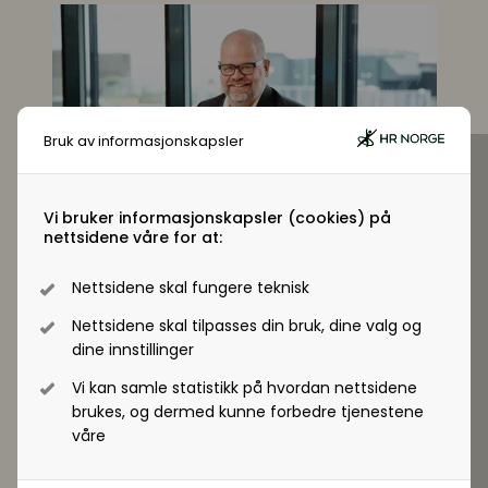
Digitale løsninger innen HR
Digitale løsninger i virksomheten
Digitale løsninger i virksomheten
Bruk av informasjonskapsler
Vi bruker informasjonskapsler (cookies) på
nettsidene våre for at:
Nettsidene skal fungere teknisk
Nettsidene skal tilpasses din bruk, dine valg og
dine innstillinger
Vi kan samle statistikk på hvordan nettsidene
brukes, og dermed kunne forbedre tjenestene
våre