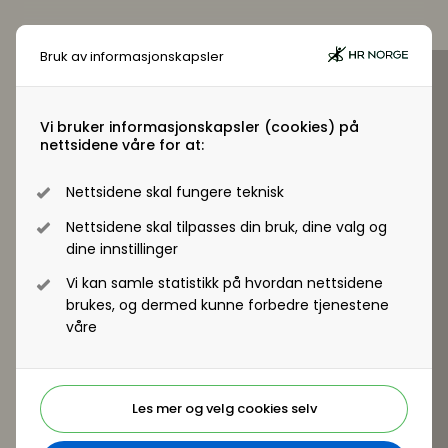
Bruk av informasjonskapsler
Virksomhetsmedlem?
Jobber du i en virksomhet som er
Vi bruker informasjonskapsler (cookies) på
nettsidene våre for at:
virksomhetsmedlem i HR Norge får alle
ansatte tilgang til +artikler og andre
Nettsidene skal fungere teknisk
medlemsfordeler.
Nettsidene skal tilpasses din bruk, dine valg og
dine innstillinger
Registrer deg - Få tilgang
Vi kan samle statistikk på hvordan nettsidene
brukes, og dermed kunne forbedre tjenestene
våre
Les mer og velg cookies selv
Er du ikke medlem?