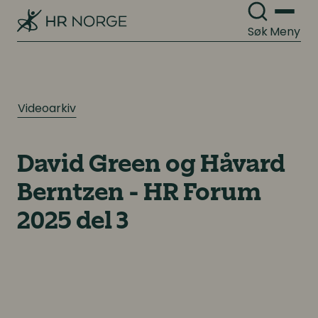
Kompetanse- og talentledelse
Organisasjonskultur
Søk
Meny
Kompetanseutvikling
Lederutvikling
Arbeidsgiverforhold
Videoarkiv
Arbeidsrett
Lønn og ytelser
Personalpolitikk
David Green og Håvard
Lønn og ytelser
Arbeidsmiljø og sykefravær
Berntzen - HR Forum
Pensjon
Mangfold og inkludering
2025 del 3
Lønnsoppgjøret og tariff
Digitalisering
Digitalisering
Digitale løsninger innen HR