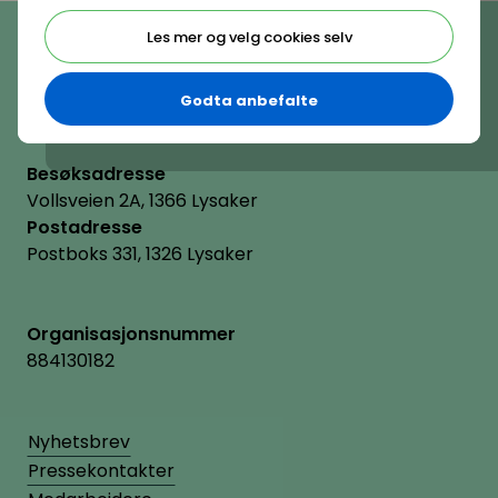
Telefon
Les mer og velg cookies selv
(+47) 22 11 11 22
E-post
hrnorge@hrnorge.no
Godta anbefalte
Besøksadresse
Vollsveien 2A, 1366 Lysaker
Postadresse
Postboks 331, 1326 Lysaker
Organisasjonsnummer
884130182
Nyhetsbrev
Pressekontakter