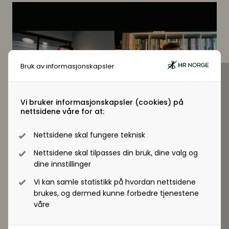
Digitale løsninger innen HR
Digitale løsninger i virksomheten
Digitale løsninger i virksomheten
Bruk av informasjonskapsler
Vi bruker informasjonskapsler (cookies) på
nettsidene våre for at:
Nettsidene skal fungere teknisk
Nettsidene skal tilpasses din bruk, dine valg og
dine innstillinger
Vi kan samle statistikk på hvordan nettsidene
brukes, og dermed kunne forbedre tjenestene
våre