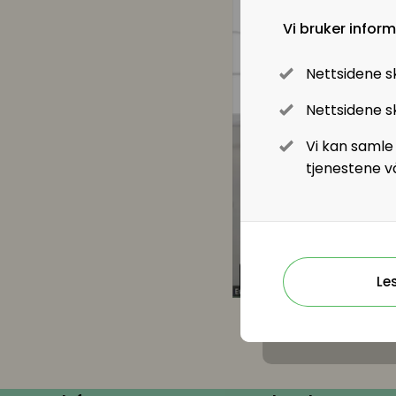
Kompetanse
Vi bruker infor
Nettsidene s
Kompetanse- og talentledelse
Nettsidene sk
Kompetanseutvikling
Vi kan samle
Lederutvikling
tjenestene v
Lønn og ytelser
Lønn og ytelser
Le
Pensjon
Lønnsoppgjøret og tariff