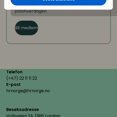
medlemsfordeler som hjelper deg i
jobbhverdagen.
Bli medlem
Telefon
(+47) 22 11 11 22
E-post
hrnorge@hrnorge.no
Besøksadresse
Vollsveien 2A, 1366 Lysaker