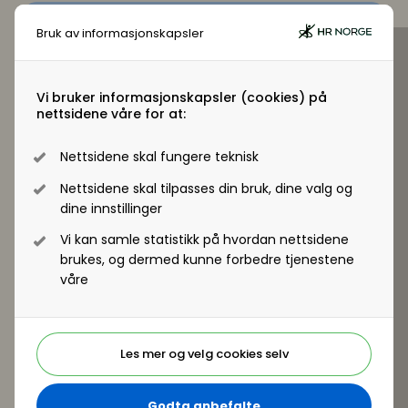
Bruk av informasjonskapsler
Virksomhetsmedlem?
Jobber du i en virksomhet som er
Vi bruker informasjonskapsler (cookies) på
virksomhetsmedlem i HR Norge får alle
nettsidene våre for at:
ansatte tilgang til +artikler og andre
medlemsfordeler.
Nettsidene skal fungere teknisk
Nettsidene skal tilpasses din bruk, dine valg og
Registrer deg - Få tilgang
dine innstillinger
Vi kan samle statistikk på hvordan nettsidene
brukes, og dermed kunne forbedre tjenestene
våre
Er du ikke medlem?
Les mer og velg cookies selv
Som medlem kan du lese hele artikkelen. I
tillegg får du tilgang til en rekke andre
Godta anbefalte