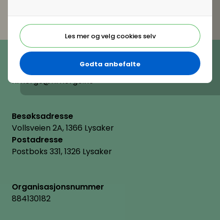
Les mer og velg cookies selv
Telefon
(+47) 22 11 11 22
Godta anbefalte
E-post
hrnorge@hrnorge.no
Besøksadresse
Vollsveien 2A, 1366 Lysaker
Postadresse
Postboks 331, 1326 Lysaker
Organisasjonsnummer
884130182