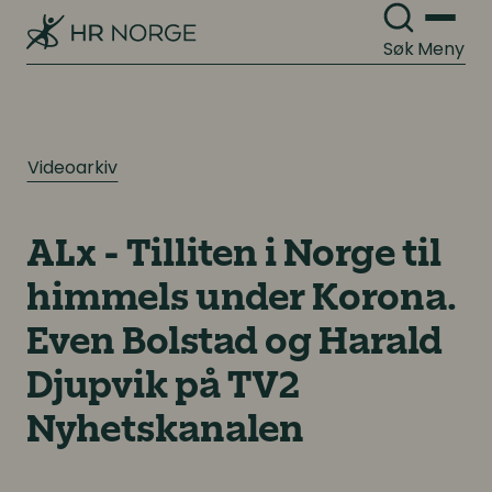
Lederutvikling
Søk
Meny
Arbeidsgiverforhold
Arbeidsrett
Lønn og ytelser
Personalpolitikk
Videoarkiv
Lønn og ytelser
Arbeidsmiljø og sykefravær
Pensjon
Mangfold og inkludering
ALx - Tilliten i Norge til
Lønnsoppgjøret og tariff
himmels under Korona.
Even Bolstad og Harald
Digitalisering
Digitalisering
Djupvik på TV2
Digitale løsninger innen HR
Digitale løsninger innen HR
Nyhetskanalen
Digitale løsninger i virksomheten
Digitale løsninger i virksomheten