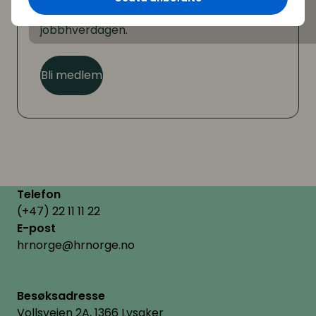
medlemsfordeler som hjelper deg i
jobbhverdagen.
Bli medlem
Telefon
(+47) 22 11 11 22
E-post
hrnorge@hrnorge.no
Besøksadresse
Vollsveien 2A, 1366 Lysaker