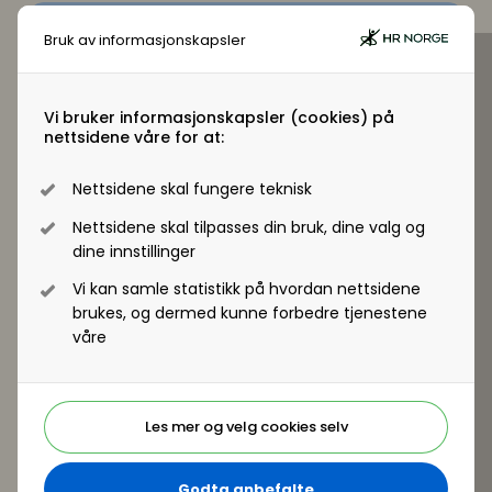
Bruk av informasjonskapsler
Virksomhetsmedlem?
Jobber du i en virksomhet som er
Vi bruker informasjonskapsler (cookies) på
virksomhetsmedlem i HR Norge får alle
nettsidene våre for at:
ansatte tilgang til +artikler og andre
medlemsfordeler.
Nettsidene skal fungere teknisk
Nettsidene skal tilpasses din bruk, dine valg og
Registrer deg - Få tilgang
dine innstillinger
Vi kan samle statistikk på hvordan nettsidene
brukes, og dermed kunne forbedre tjenestene
våre
Er du ikke medlem?
Les mer og velg cookies selv
Som medlem kan du lese hele artikkelen. I
tillegg får du tilgang til en rekke andre
Godta anbefalte