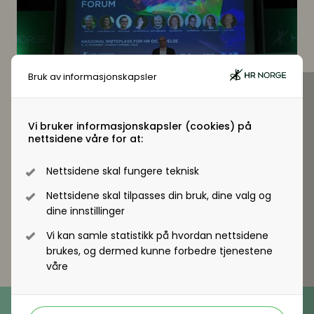
Digitale løsninger innen HR
Digitale løsninger innen HR
Digitale løsninger i virksomheten
Digitale løsninger i virksomheten
Bruk av informasjonskapsler
Vi bruker informasjonskapsler (cookies) på
nettsidene våre for at:
Nettsidene skal fungere teknisk
Nettsidene skal tilpasses din bruk, dine valg og
dine innstillinger
Vi kan samle statistikk på hvordan nettsidene
brukes, og dermed kunne forbedre tjenestene
våre
Telefon
(+47) 22 11 11 22