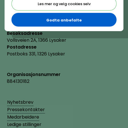
Les mer og velg cookies selv
E-post
hrnorge@hrnorge.no
Godta anbefalte
Besøksadresse
Vollsveien 2A, 1366 Lysaker
Postadresse
Postboks 331, 1326 Lysaker
Organisasjonsnummer
884130182
Nyhetsbrev
Pressekontakter
Medarbeidere
Ledige stillinger