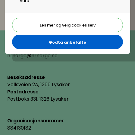
våre
Les mer og velg cookies selv
Telefon
(+47) 22 11 11 22
Godta anbefalte
E-post
hrnorge@hrnorge.no
Besøksadresse
Vollsveien 2A, 1366 Lysaker
Postadresse
Postboks 331, 1326 Lysaker
Organisasjonsnummer
884130182