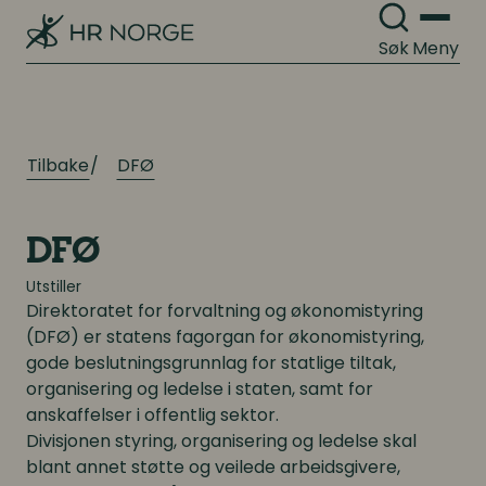
Lederutvikling
Arbeidsgiverforhold
Søk
Meny
Arbeidsrett
Lønn og ytelser
Personalpolitikk
Lønn og ytelser
Tilbake
DFØ
Arbeidsmiljø og sykefravær
Pensjon
Mangfold og inkludering
DFØ
Lønnsoppgjøret og tariff
Utstiller
Direktoratet for forvaltning og økonomistyring
Digitalisering
Digitalisering
(DFØ) er statens fagorgan for økonomistyring,
gode beslutningsgrunnlag for statlige tiltak,
Digitale løsninger innen HR
Digitale løsninger innen HR
organisering og ledelse i staten, samt for
anskaffelser i offentlig sektor.
Digitale løsninger i virksomheten
Digitale løsninger i virksomheten
Divisjonen styring, organisering og ledelse skal
blant annet støtte og veilede arbeidsgivere,