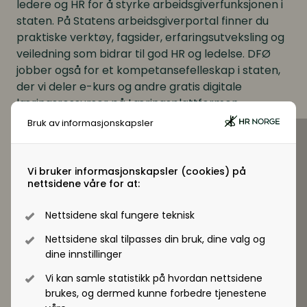
ledere og HR for å styrke arbeidsgiverfunksjonen i
staten. På Statens arbeidsgiverportal finner du
praktiske verktøy, fagsider, erfaringsutveksling og
veiledning som bidrar til god HR og ledelse. DFØ
jobber også for et kompetansefelleskap i staten,
der vi deler e-kurs og andre gratis digitale
læringsressurser på Læringsplattformen.
Bruk av informasjonskapsler
Vi bruker informasjonskapsler (cookies) på
nettsidene våre for at:
Nettsidene skal fungere teknisk
Nettsidene skal tilpasses din bruk, dine valg og
dine innstillinger
Nettside
https://arbeidsgiver.dfo.no/
Vi kan samle statistikk på hvordan nettsidene
brukes, og dermed kunne forbedre tjenestene