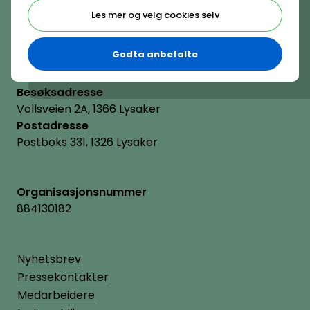
(+47) 22 11 11 22
Les mer og velg cookies selv
E-post
hrnorge@hrnorge.no
Godta anbefalte
Besøksadresse
Vollsveien 2A, 1366 Lysaker
Postadresse
Postboks 331, 1326 Lysaker
Organisasjonsnummer
884130182
Nyhetsbrev
Pressekontakter
Medarbeidere