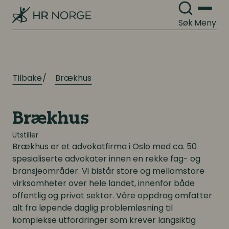
Kompetanse
Organisasjonsutvikling
Kompetanse- og talentledelse
Søk
Meny
Organisasjonskultur
Kompetanseutvikling
Lederutvikling
Tilbake
Brækhus
Arbeidsgiverforhold
Arbeidsrett
Lønn og ytelser
Brækhus
Personalpolitikk
Lønn og ytelser
Utstiller
Brækhus er et advokatfirma i Oslo med ca. 50
Arbeidsmiljø og sykefravær
Pensjon
spesialiserte advokater innen en rekke fag- og
Mangfold og inkludering
bransjeområder. Vi bistår store og mellomstore
Lønnsoppgjøret og tariff
virksomheter over hele landet, innenfor både
offentlig og privat sektor. Våre oppdrag omfatter
alt fra løpende daglig problemløsning til
Digitalisering
Digitalisering
komplekse utfordringer som krever langsiktig