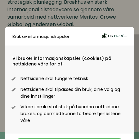
strategisk planlegging. Brækhus en sterk
Digitale løsninger innen HR
Digitale løsninger innen HR
internasjonal tilstedeværelse gjennom våre
samarbeid med nettverkene Meritas, Crowe
Digitale løsninger i virksomheten
Digitale løsninger i virksomheten
Global og Andersen Global.
Bruk av informasjonskapsler
Vi bruker informasjonskapsler (cookies) på
nettsidene våre for at:
Nettsidene skal fungere teknisk
Nettside
https://braekhus.no/
Nettsidene skal tilpasses din bruk, dine valg og
dine innstillinger
Vi kan samle statistikk på hvordan nettsidene
brukes, og dermed kunne forbedre tjenestene
våre
Telefon