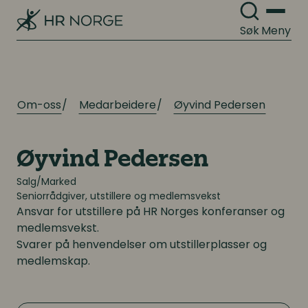
Lederutvikling
Søk
Meny
Arbeidsgiverforhold
Arbeidsrett
Lønn og ytelser
Personalpolitikk
Om-oss
Medarbeidere
Øyvind Pedersen
Lønn og ytelser
Arbeidsmiljø og sykefravær
Pensjon
Øyvind Pedersen
Mangfold og inkludering
Lønnsoppgjøret og tariff
Salg/Marked
Seniorrådgiver, utstillere og medlemsvekst
Ansvar for utstillere på HR Norges konferanser og
Digitalisering
Digitalisering
medlemsvekst.
Svarer på henvendelser om utstillerplasser og
Digitale løsninger innen HR
Digitale løsninger innen HR
medlemskap.
Digitale løsninger i virksomheten
Digitale løsninger i virksomheten