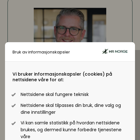
Bruk av informasjonskapsler
Vi bruker informasjonskapsler (cookies) på
nettsidene våre for at:
E-post
oyvind.pedersen@hrnorge.no
Nettsidene skal fungere teknisk
Telefon
+47 942 33 560
Nettsidene skal tilpasses din bruk, dine valg og
dine innstillinger
LinkedIn
Vis profil
Vi kan samle statistikk på hvordan nettsidene
brukes, og dermed kunne forbedre tjenestene
våre