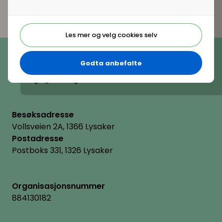
Les mer og velg cookies selv
Telefon
(+47) 22 11 11 22
Godta anbefalte
E-post
hrnorge@hrnorge.no
Besøksadresse
Vollsveien 2A, 1366 Lysaker
Postadresse
Postboks 331, 1326 Lysaker
Organisasjonsnummer
884130182