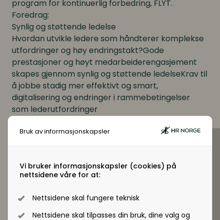
program for kontinuerlig forbedring, FLYT.
Foredrag:
Synlig og støttende ledelse
Hvordan utvikle ledere som håndterer komplekse
utfordringer og høy endringstakt?Gode
prestasjoner og høyt medarbeiderengasjement
skapes gjennom synlig og støttende ledelseKrav til
å jobbe stadig mer effektivt og smart,
digitalisering og endringer i rammebetingelser
som lederutfordringer
Bruk av informasjonskapsler
Se program og påmelding
Vi bruker informasjonskapsler (cookies) på
nettsidene våre for at:
Nettsidene skal fungere teknisk
Nettsidene skal tilpasses din bruk, dine valg og