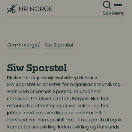
Pensjon
Mangfold og inkludering
Søk
Meny
Lønnsoppgjøret og tariff
Digitalisering
Digitalisering
Om-hrnorge
Siw Sporstøl
Digitale løsninger innen HR
Digitale løsninger innen HR
Digitale løsninger i virksomheten
Digitale løsninger i virksomheten
Siw Sporstøl
Direktør for organisasjonsutvikling i Hafslund
Siw Sporstøl
er direktør for organisasjonsutvikling i
Hafslundkonsernet. Sporstøl er utdannet
statsviter fra Universitetet i Bergen. Hun har
erfaring fra offentlig og privat sektor og har
jobbet med hele verdikjeden innenfor HR. I
Hafslund har hun spesielt hatt fokus på strategisk
kompetanseutvikling, lederutvikling og Hafslunds