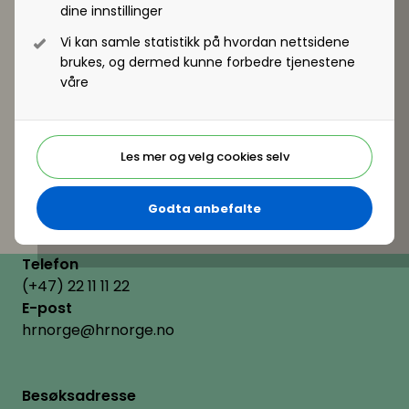
dine innstillinger
Vi kan samle statistikk på hvordan nettsidene
brukes, og dermed kunne forbedre tjenestene
våre
Les mer og velg cookies selv
Godta anbefalte
Telefon
(+47) 22 11 11 22
E-post
hrnorge@hrnorge.no
Besøksadresse