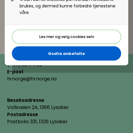
brukes, og dermed kunne forbedre tjenestene
våre
Les mer og velg cookies selv
Godta anbefalte
Telefon
(+47) 22 11 11 22
E-post
hrnorge@hrnorge.no
Besøksadresse
Vollsveien 2A, 1366 Lysaker
Postadresse
Postboks 331, 1326 Lysaker