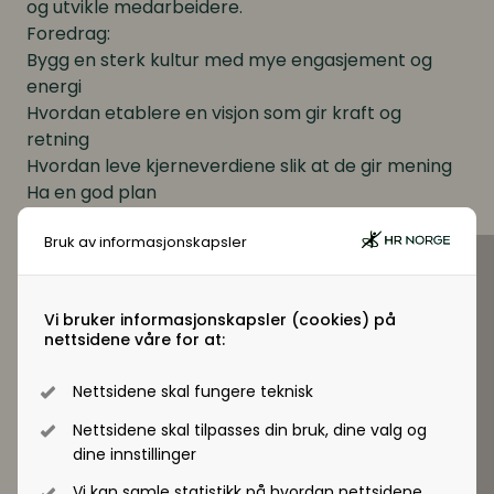
og utvikle medarbeidere.
Foredrag:
Bygg en sterk kultur med mye engasjement og
energi
Hvordan etablere en visjon som gir kraft og
retning
Hvordan leve kjerneverdiene slik at de gir mening
Ha en god plan
Bruk av informasjonskapsler
Vi bruker informasjonskapsler (cookies) på
nettsidene våre for at:
Nettsidene skal fungere teknisk
Nettsidene skal tilpasses din bruk, dine valg og
dine innstillinger
Vi kan samle statistikk på hvordan nettsidene