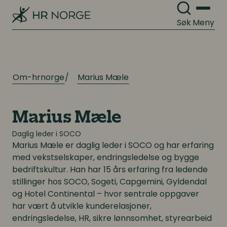
Arbeidsrett
Lønn og ytelser
Personalpolitikk
Søk
Meny
Lønn og ytelser
Arbeidsmiljø og sykefravær
Pensjon
Mangfold og inkludering
Lønnsoppgjøret og tariff
Om-hrnorge
Marius Mæle
Digitalisering
Digitalisering
Marius Mæle
Daglig leder i SOCO
Digitale løsninger innen HR
Digitale løsninger innen HR
Marius Mæle er daglig leder i SOCO og har erfaring
med vekstselskaper, endringsledelse og bygge
Digitale løsninger i virksomheten
Digitale løsninger i virksomheten
bedriftskultur. Han har 15 års erfaring fra ledende
stillinger hos SOCO, Sogeti, Capgemini, Gyldendal
og Hotel Continental – hvor sentrale oppgaver
har vært å utvikle kunderelasjoner,
endringsledelse, HR, sikre lønnsomhet, styrearbeid