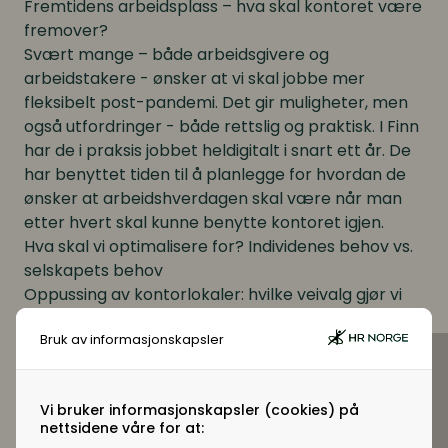
Fremtidens arbeidsplass – hva skal kontoret være
fremover?
Svært mange – både arbeidsgivere og
arbeidstakere - ønsker at vi skal jobbe mer
fleksibelt post-pandemi. Det gir muligheter, men
også utfordringer - både rettslig og praktisk. I Finn
har de i praksis jobbet heldigitalt i snart ett år. De
har benyttet tiden til å planlegge for hvordan de
ønsker at arbeidshverdagen skal være når man
etter hvert skal kunne benytte kontoret igjen.
Hva skal vi optimalisere for? Individenes behov vs.
selskapets behov
Oppussing av kontorlokaler: hvilke veivalg gjør vi
for å rigge om arbeidsplassen?
Bruk av informasjonskapsler
Hvilke røde flagg bør arbeidsgivere være bevisste
på i overgangen til mer fleksible arbeidsmåter og
lokasjoner?
Vi bruker informasjonskapsler (cookies) på
Holder foredraget sammen med
Kristin Sætevik
nettsidene våre for at: