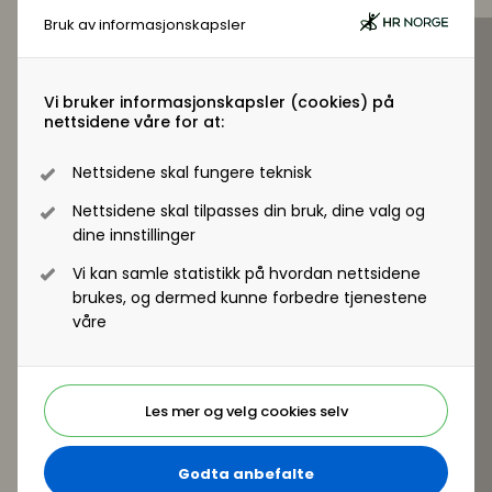
Innsikt i hvorfor mennesker reagerer ulikt på
Bruk av informasjonskapsler
stress, basert på nyere psykologisk forskning
Praktiske verktøy for å støtte høytpresterende
medarbeidere som står i fare for utbrenthet
Vi bruker informasjonskapsler (cookies) på
Dypere selvinnsikt i eget reaksjonsmønster under
nettsidene våre for at:
press og hvordan det påvirker andre
En personlig rapport om din stresspersona, samt
Nettsidene skal fungere teknisk
en lederrapport med konkrete anbefalinger
Nettsidene skal tilpasses din bruk, dine valg og
Jens holder foredraget sammen med Målfrid J.
dine innstillinger
Ågotnes.
Vi kan samle statistikk på hvordan nettsidene
brukes, og dermed kunne forbedre tjenestene
våre
Les mer og velg cookies selv
Godta anbefalte