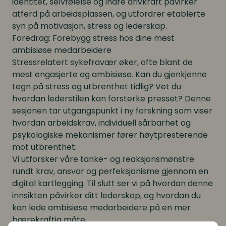
identitet, selvfølelse og indre drivkraft påvirker
atferd på arbeidsplassen, og utfordrer etablerte
syn på motivasjon, stress og lederskap.
Foredrag:
Forebygg stress hos dine mest
ambisiøse medarbeidere
Stressrelatert sykefravær øker, ofte blant de
mest engasjerte og ambisiøse. Kan du gjenkjenne
tegn på stress og utbrenthet tidlig? Vet du
hvordan lederstilen kan forsterke presset? Denne
sesjonen tar utgangspunkt i ny forskning som viser
hvordan arbeidskrav, individuell sårbarhet og
psykologiske mekanismer fører høytpresterende
mot utbrenthet.
Vi utforsker våre tanke- og reaksjonsmønstre
rundt krav, ansvar og perfeksjonisme gjennom en
digital kartlegging. Til slutt ser vi på hvordan denne
innsikten påvirker ditt lederskap, og hvordan du
kan lede ambisiøse medarbeidere på en mer
bærekraftig måte.