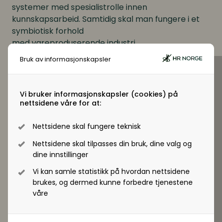
systemer med spesialistrolle innen
kunnskapsarbeid. Samtidig skal man fungere i et
symbiotisk forhold
med vareproduserende industri.
Stjernekraft – nøkkelen til kvinners karrierevei
Bruk av informasjonskapsler
Kvinnelige ledere er meget lidenskapelige i sine
jobber og velger arbeidsplasser som speiler egne
verdier. På mange punkter er de også mer
Vi bruker informasjonskapsler (cookies) på
selvsikre enn sine mannlige kolleger. Allikevel
nettsidene våre for at:
spiller andre momenter inn i kvinners karriere.
Tradisjonelle rekrutteringsprosesser spiller mindre
Nettsidene skal fungere teknisk
rolle enn nettverk og headhunting.
Nettsidene skal tilpasses din bruk, dine valg og
Betydningen av tydelige karriereplaner og
dine innstillinger
fleksibilitet.
Vi kan samle statistikk på hvordan nettsidene
Betydningen av likestilling og troverdig
brukes, og dermed kunne forbedre tjenestene
engasjement hos administrerende direktør og
våre
ledelsen.
Se program og påmelding