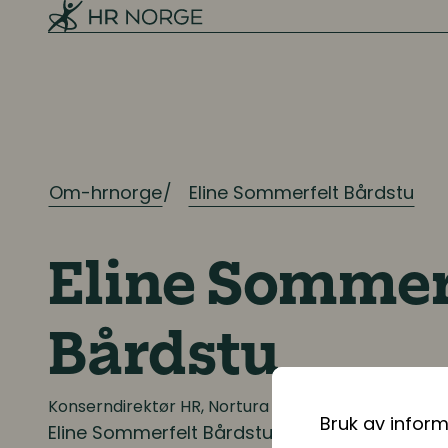
Mangfold og inkludering
Ressursplanlegging og
rekruttering
Ressursplanlegging
Om-hrnorge
Eline Sommerfelt Bårdstu
Employer branding
Rekruttering
Eline Sommer
Onboarding
Bårdstu
Kompetanse
Konserndirektør HR, Nortura SA
Kompetanse- og talentledelse
Bruk av infor
Eline Sommerfelt Bårdstu
er konserndirektør f