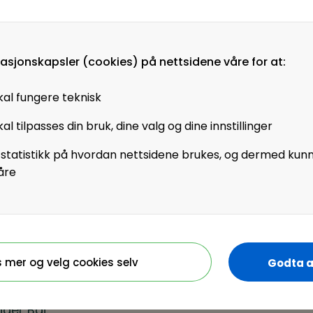
giske HR tjenestene,
t lønnsavdeling.
års erfaring innen HR
masjonskapsler (cookies) på nettsidene våre for at:
værende rolle, som
kal fungere teknisk
 prosjektleder i
al tilpasses din bruk, dine valg og dine innstillinger
g av AI i Nortura
 statistikk på hvordan nettsidene brukes, og dermed kun
tett samarbeid for å
åre
I, med aktuelle
oran selv, og piloterte
sjekter med AI
ntern bruk
s mer og velg cookies selv
Godta a
k av AI i ulike deler
der Bai.