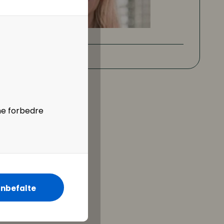
ne forbedre
nbefalte