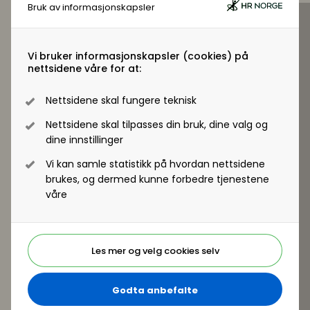
skaper mening og verdi sammen.
Bruk av informasjonskapsler
HVORFOR krever kompleksitet samarbeid?
HVORDAN påvirker vi hverandre for å samarbeide
Vi bruker informasjonskapsler (cookies) på
smartere i komplekse oppgaver?
nettsidene våre for at:
HVORDAN påvirker vi hverandre til å samarbeide
smartere i foranderlige og komplekse oppgaver?
Nettsidene skal fungere teknisk
HVA trenger vi å fokusere på for å muliggjøre
smart samarbeid i kompleksitet, endringer og i
Nettsidene skal tilpasses din bruk, dine valg og
forhold til AI?
dine innstillinger
Vi kan samle statistikk på hvordan nettsidene
brukes, og dermed kunne forbedre tjenestene
våre
Les mer og velg cookies selv
Godta anbefalte