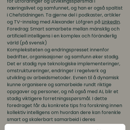
for utfordringer og utviklingsspørsmål i
næringslivet og samfunnet, og han er også spaltist
i Chefstidningen. Ta gjerne del i podkaster, artikler
og TV-innslag med Alexander Löfgren på
LinkedIn
.
Foredrag:
Smart samarbete mellan mänsklig och
artificiell intelligens i en komplex och föränderlig
värld
(på svensk)
Kompleksiteten og endringspresset innenfor
bedrifter, organisasjoner og samfunn øker stadig.
Det er stadig nye teknologiske implementeringer,
omstruktureringer, endringer i regelverk og
utvikling av arbeidsmetoder. Evnen til å dynamisk
kunne organisere og samarbeide rundt riktige
oppgaver og personer, og nå også med AI, blir et
stadig viktigere forretningsspørsmål. I dette
foredraget får du konkrete tips fra forskning innen
kollektiv intelligens om hvordan dere kan forenkle
smart og skalerbart samarbeid i deres
organisasjon, hvor også menneske og maskin