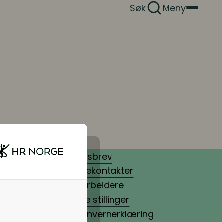
Søk
Meny
Nyhetsbrev
Pressekontakter
Medarbeidere
Ledige stillinger
Personvernerklæring