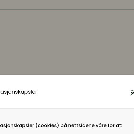
masjonskapsler
Organisasjonsnummer
ysaker
884130182
ysaker
masjonskapsler (cookies) på nettsidene våre for at: