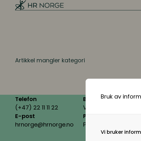
Melding fra HR Norge 2025
Arbeidsgiverforhold
Arbeidsrett
Personalpolitikk
Arbeidsmiljø og sykefravær
Artikkel mangler kategori
Mangfold og inkludering
Bruk av infor
Ressursplanlegging og
Telefon
Besøksadresse
rekruttering
(+47) 22 11 11 22
Vollsveien 2A, 1366 L
E-post
Postadresse
Ressursplanlegging
hrnorge@hrnorge.no
Postboks 331, 1326 L
Vi bruker infor
Employer branding