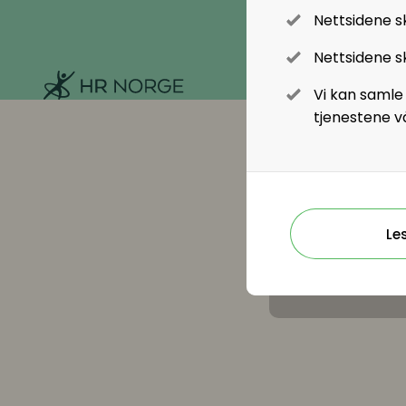
Nettsidene s
Rekruttering
Nettsidene sk
HR Norge
Onboarding
Vi kan samle
tjenestene v
Kompetanse
Kompetanse- og talentledelse
Kompetanseutvikling
Le
Lederutvikling
Lønn og ytelser
Lønn og ytelser