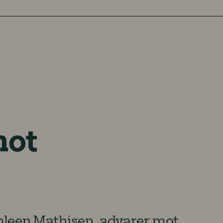
mot
thleen Mathisen, advarer mot