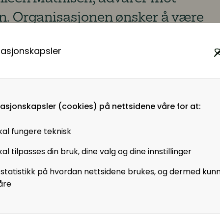
gen. Organisasjonen ønsker å være
ingsliv skal bli bedre digitalt
masjonskapsler
ed Bergensavisen (BA).
nerelt uvitende om eller likegyldige til automatise
masjonskapsler (cookies) på nettsidene våre for at:
 deres overflødige.
 og tvinger frem behov for handling, sier styreled
kal fungere teknisk
.
al tilpasses din bruk, dine valg og dine innstillinger
prøve å minimere, sier hun om hvordan arbeidsfolk 
ingen.
 statistikk på hvordan nettsidene brukes, og dermed kun
mme på banen med konkrete handlingsplaner for h
åre
en. De smarteste har allerede satt seg i førersetet
g tjenester, sier hun og viser til hvordan eksempel