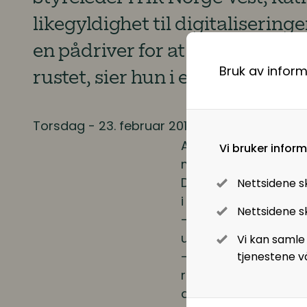
Lønnsoppgjøret og tariff
likegyldighet til digitaliserin
en pådriver for at regionens nær
Digitalisering
Bruk av infor
rustet, sier hun i et intervju m
Digitale løsninger innen HR
Torsdag - 23. februar 2017
Digitale løsninger i virksomheten
Arbeidstakerne er ge
Vi bruker infor
med å gjøre jobbene
Dette er urovekkende
Nettsidene s
i HR Norge Vest til BA
Nettsidene sk
— Dette gapet må vi 
utakt med robotiser
Vi kan samle
— Bedriftene må ko
tjenestene v
ruste seg for fremtid
digitale produkter o