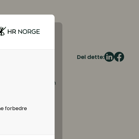
Del dette:
ringen som er i ferd
er Kathleen Mathisen
ser ut til å være i
ne forbedre
vordan de skal
 og utvikler nye
vis banksektoren har