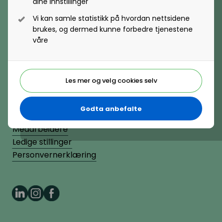
dine innstillinger
Lønnsoppgjøret og tariff
Postadresse
Vi kan samle statistikk på hvordan nettsidene
Postboks 331, 1326 Lysaker
Rekruttering
brukes, og dermed kunne forbedre tjenestene
våre
Organisasjonsutvikling og -design
Onboarding
Organisasjonsnummer
884130182
Organisasjonsdesign
Les mer og velg cookies selv
Kompetanse
Organisasjonsutvikling
Kompetanse- og talentledelse
Nyhetsbrev
Godta anbefalte
Organisasjonskultur
Pressekontakter
Kompetanseutvikling
Medarbeidere
Ledige stillinger
Lederutvikling
Personvernerklæring
Arbeidsgiverforhold
Arbeidsrett
Lønn og ytelser
Personalpolitikk
Lønn og ytelser