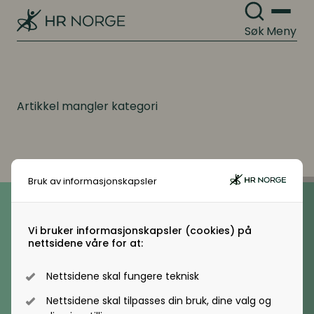
Endringsledelse
Organisasjonskultur
Søk
Meny
HR Norge
Arbeidsgiverforhold
Vedtekter
Kompetanse
Arbeidsrett
Retningslinjer
Kompetanse- og talentledelse
Artikkel mangler kategori
Personalpolitikk
Kompetanseutvikling
Melding fra HR Norge 2025
Arbeidsmiljø og sykefravær
Lederutvikling
Bruk av informasjonskapsler
Telefon
Mangfold og inkludering
(+47) 22 11 11 22
E-post
Lønn og ytelser
Vi bruker informasjonskapsler (cookies) på
hrnorge@hrnorge.no
nettsidene våre for at:
Ressursplanlegging og rekruttering
Lønn og ytelser
Ressursplanlegging
Nettsidene skal fungere teknisk
Besøksadresse
Pensjon
Nettsidene skal tilpasses din bruk, dine valg og
Vollsveien 2A, 1366 Lysaker
Employer branding