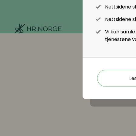
Nettsidene s
Rekruttering
Nettsidene sk
HR Norge
Onboarding
Vi kan samle
tjenestene v
Kompetanse
Kompetanse- og talentledelse
Kompetanseutvikling
Le
Lederutvikling
Lønn og ytelser
Lønn og ytelser