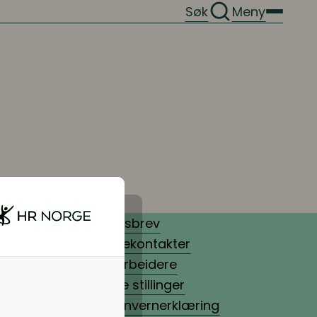
Søk
Meny
Nyhetsbrev
Pressekontakter
Medarbeidere
Ledige stillinger
Personvernerklæring