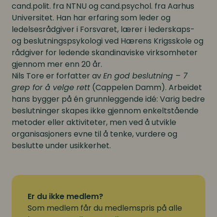
cand.polit. fra NTNU og cand.psychol. fra Aarhus
Universitet. Han har erfaring som leder og
ledelsesrådgiver i Forsvaret, lærer i lederskaps-
og beslutningspsykologi ved Hærens Krigsskole og
rådgiver for ledende skandinaviske virksomheter
gjennom mer enn 20 år.
Nils Tore er forfatter av
En god beslutning – 7
grep for å velge rett
(Cappelen Damm). Arbeidet
hans bygger på én grunnleggende idé: Varig bedre
beslutninger skapes ikke gjennom enkeltstående
metoder eller aktiviteter, men ved å utvikle
organisasjoners evne til å tenke, vurdere og
beslutte under usikkerhet.
Er du ikke medlem?
Som medlem får du medlemspris på alle