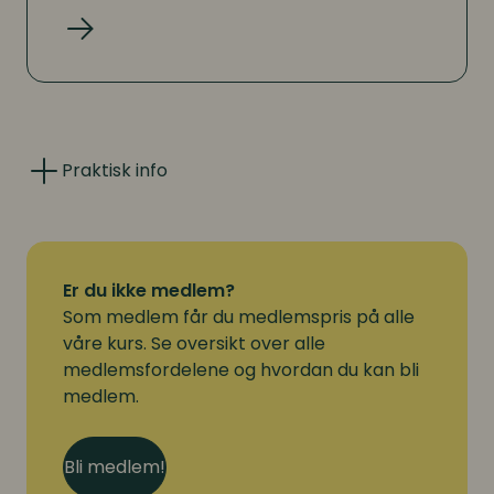
Les mer
Praktisk info
Gjennomføring:
Medlemsmøtet er for medlemmer i HR Norge.
Siste frist for avmelding er 19. august.
Er du ikke medlem?
Som medlem får du medlemspris på alle
Meld deg av på «Min side» eller send avmelding til
våre kurs. Se oversikt over alle
hrnorge@hrnorge.no
.
medlemsfordelene og hvordan du kan bli
medlem.
Det vil bli servert lunsj.
Spørsmål
Bli medlem!
Alle henvendelser rettes til HR Norge på tlf. 22 11 11