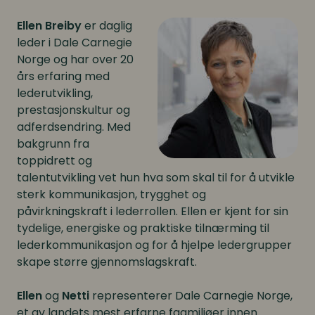
Ellen Breiby
er daglig
leder i Dale Carnegie
Norge og har over 20
års erfaring med
lederutvikling,
prestasjonskultur og
adferdsendring. Med
bakgrunn fra
toppidrett og
talentutvikling vet hun hva som skal til for å utvikle
sterk kommunikasjon, trygghet og
påvirkningskraft i lederrollen. Ellen er kjent for sin
tydelige, energiske og praktiske tilnærming til
lederkommunikasjon og for å hjelpe ledergrupper
skape større gjennomslagskraft.
Ellen
og
Netti
representerer Dale Carnegie Norge,
et av landets mest erfarne fagmiljøer innen