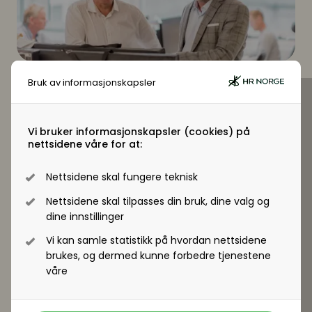
Bruk av informasjonskapsler
Alx - hjemmekontor og korona
For å se denne videoen må du være et
Vi bruker informasjonskapsler (cookies) på
betalende medlem. Logg inn
nettsidene våre for at:
Nettsidene skal fungere teknisk
Logg inn
Nettsidene skal tilpasses din bruk, dine valg og
ALX er en arbeidslivsundersøkelse designet, tolket
dine innstillinger
og formidlet i samarbeid mellom Kantar og HR
Vi kan samle statistikk på hvordan nettsidene
Norge. Dataene er hentet inn gjennom Gallup
brukes, og dermed kunne forbedre tjenestene
panelet og baserer seg på et representativt
våre
utvalg av Norges yrkesaktive befolkning mellom
20-67 år. Datainnsamlingen skjedde siste del av