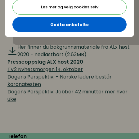
september 2020. I overkant av 1000 personer
Les mer og velg cookies selv
deltok i undersøkelsen.
Her kan du laste ned
Godta anbefalte
presentasjon av rapporten:
Her finner du bakgrunnsmateriale fra ALx høst
Her finner du bakgrunnsmateriale fra ALx høst 2020 -
2020 - nedlastbart (2.63MB)
Presseoppslag ALX høst 202
0
TV2 Nyhetsmorgen 14. oktober
Dagens Perspektiv: – Norske ledere består
koronatesten
Dagens Perspektiv: Jobber 42 minutter mer hver
uke
Telefon