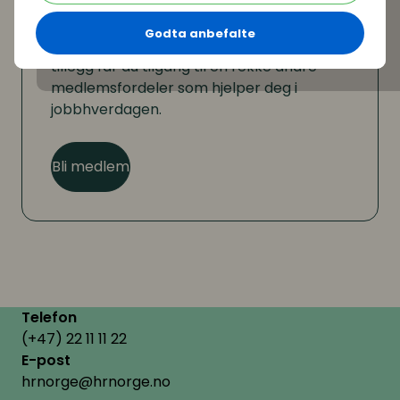
Er du ikke medlem?
Godta anbefalte
Som medlem kan du lese hele artikkelen. I
tillegg får du tilgang til en rekke andre
medlemsfordeler som hjelper deg i
jobbhverdagen.
Bli medlem
Telefon
(+47) 22 11 11 22
E-post
hrnorge@hrnorge.no