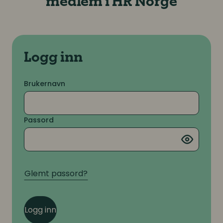
medlem i HR Norge
Logg inn
Brukernavn
Passord
Glemt passord?
Logg inn